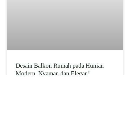
Desain Balkon Rumah pada Hunian
Modern, Nyaman dan Elegan!
Kini, balkon rumah menjadi salah satu elemen hunian yang
semakin diminati. Selain karena desainnya yang membuat
tampilan fasad lebih elegan,
READ MORE...