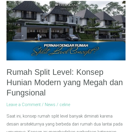
Rumah
Split
Level:
Konsep
Hunian
Modern
yang
Megah
dan
Rumah Split Level: Konsep
Fungsional
Hunian Modern yang Megah dan
Fungsional
Leave a Comment
/
News
/
celine
Saat ini, konsep rumah split level banyak diminati karena
desain arsitekturnya yang berbeda dari rumah dua lantai pada
umumnya. Konsep ini menghadirkan perbedaan ketinggian