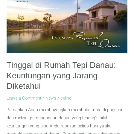
di
Rumah
Tepi
Danau:
Keuntungan
yang
Jarang
Diketahui
Tinggal di Rumah Tepi Danau:
Keuntungan yang Jarang
Diketahui
Leave a Comment
/
News
/
celine
Pernahkah Anda membayangkan membuka mata di pagi hari
dan melihat pemandangan danau yang tenang? Inilah
keuntungan yang bisa Anda rasakan setiap harinya jika