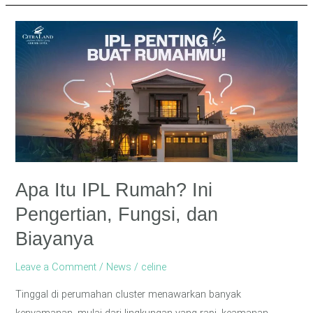
Apa
Itu
IPL
Rumah?
Ini
Pengertian,
Fungsi,
dan
Biayanya
Apa Itu IPL Rumah? Ini
Pengertian, Fungsi, dan
Biayanya
Leave a Comment
/
News
/
celine
Tinggal di perumahan cluster menawarkan banyak
kenyamanan, mulai dari lingkungan yang rapi, keamanan