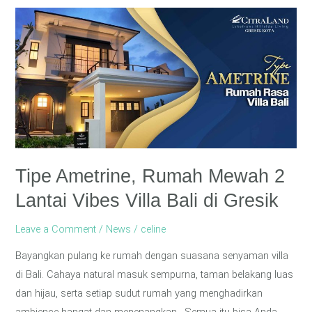
Tipe
Ametrine,
Rumah
Mewah
2
Lantai
Vibes
Villa
Bali
Tipe Ametrine, Rumah Mewah 2
di
Lantai Vibes Villa Bali di Gresik
Gresik
Leave a Comment
/
News
/
celine
Bayangkan pulang ke rumah dengan suasana senyaman villa
di Bali. Cahaya natural masuk sempurna, taman belakang luas
dan hijau, serta setiap sudut rumah yang menghadirkan