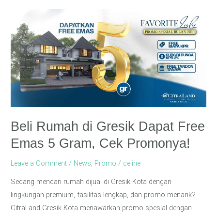
Beli
Rumah
di
Gresik
Dapat
Free
Emas
5
Gram,
Beli Rumah di Gresik Dapat Free
Cek
Emas 5 Gram, Cek Promonya!
Promonya!
Leave a Comment
/
News
,
Promo
/
celine
Sedang mencari rumah dijual di Gresik Kota dengan
lingkungan premium, fasilitas lengkap, dan promo menarik?
CitraLand Gresik Kota menawarkan promo spesial dengan