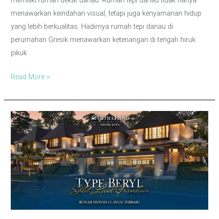
memiliki rumah dekat danau. Rumah tepi danau tidak hanya
menawarkan keindahan visual, tetapi juga kenyamanan hidup
yang lebih berkualitas. Hadirnya rumah tepi danau di
perumahan Gresik menawarkan ketenangan di tengah hiruk
pikuk
Read More »
Tipe
Beryl:
Rumah
Mewah
2
Lantai
dengan
Konsep