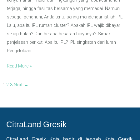
terjaga, hingga fasilitas bersama yang memadai. Namun,
sebagai penghuni, Anda tentu sering mendengar istilah IPL.
Lalu, apa itu IPL rumah cluster? Apakah IPL wajib dibayar
setiap bulan? Dan berapa besaran biayanya? Simak
penjelasan berikut! Apa Itu IPL? IPL singkatan dari Iuran
Pengelolaan
Read More »
1
2
3
Next
→
CitraLand Gresik
CitraLand Gresik Kota hadir di tengah Kota Gresik,