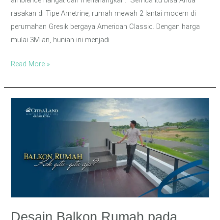
ambience hangat dan menenangkan. Semua itu bisa Anda
rasakan di Tipe Ametrine, rumah mewah 2 lantai modern di
perumahan Gresik bergaya American Classic. Dengan harga
mulai 3M-an, hunian ini menjadi
Read More »
Desain
Balkon
Rumah
pada
Hunian
Modern,
Nyaman
dan
Elegan!
Desain Balkon Rumah pada